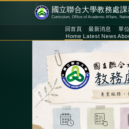
跳
:::
國立聯合大學教務處課
到
Curriculum, Office of Academic Affairs, Natio
主
要
回首頁
最新消息
單
內
Home
Latest News
Abo
容
區