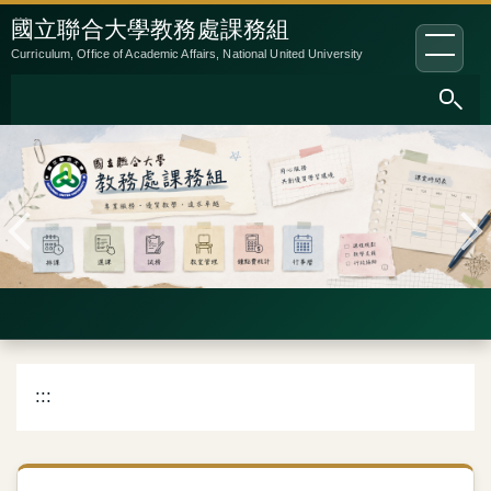
跳
:::
國立聯合大學教務處課務組
到
Curriculum, Office of Academic Affairs, National United University
主
要
內
容
區
:::