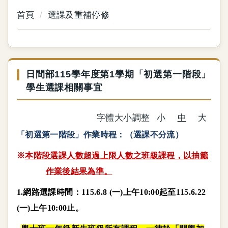
首頁
選課及重補停修
日間部115學年度第1學期「初選第一階段」
學生選課相關事宜
字體大小調整
小
中
大
「初選第一階段」作業時程：（選課不分流）
※
本階段選課人數超過上限人數之班級課程，以抽籤
作業後結果為準。
1.
網路選課時間：
115.6.8 (
一
)
上午
10:00
起至
115.6.22
(
一
)
上午
10:00
止
。