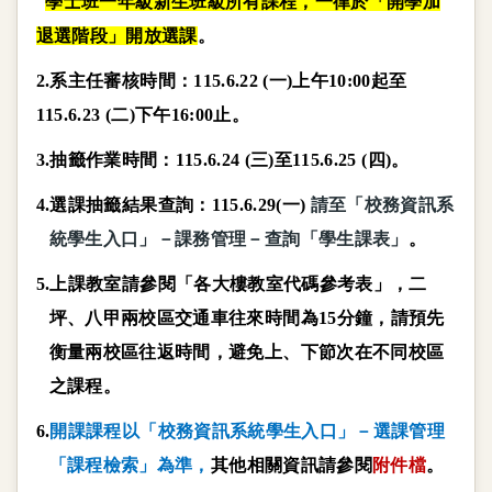
學士班一年級新生班級所有課程，一律於「開學加
退選階段」開放選課
。
2.
系主任審核時間：
115.6.22 (
一
)
上午
10:00
起至
115.6.23 (
二
)
下午
16:00
止
。
3.
抽籤作業時間：
115.6.24 (
三
)
至
115.6.25 (
四
)
。
4.
選課抽籤結果查詢：
115.6.29(
一
)
請至「校務資訊系
統學生入口」－課務管理－查詢「學生課表」
。
5.
上課教室請參閱「各大樓教室代碼參考表」，二
坪、八甲兩校區交通車往來時間為
15
分鐘，請預先
衡量兩校區往返時間，避免上、下節次在不同校區
之課程。
6.
開課課程以「校務資訊系統學生入口」－選課管理
「課程檢索」為準，
其他相關資訊請參閱
附件檔
。