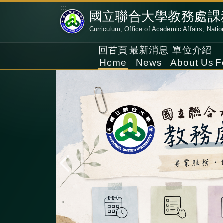
跳
:::
國立聯合大學教務處課
到
Curriculum, Office of Academic Affairs, Natio
主
要
回首頁
最新消息
單位介紹
內
Home
News
About Us
F
容
區