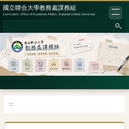
跳
:::
國立聯合大學教務處課務組
到
Curriculum, Office of Academic Affairs, National United University
主
要
內
容
區
:::