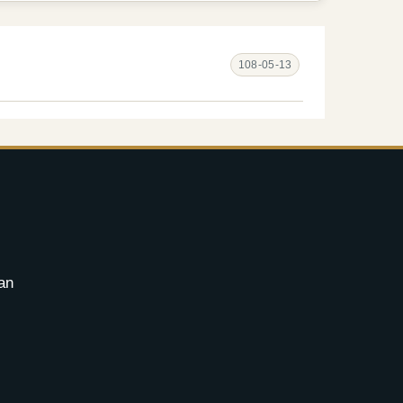
108-05-13
an