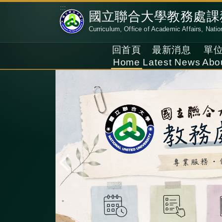
跳
:::
國立聯合大學教務處課
到
Curriculum, Office of Academic Affairs, Natio
主
要
回首頁
最新消息
單
內
Home
Latest News
Abo
容
區