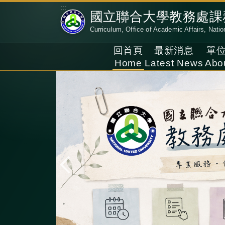
跳
:::
國立聯合大學教務處課
到
Curriculum, Office of Academic Affairs, Natio
主
要
回首頁
最新消息
單
內
Home
Latest News
Abo
容
區