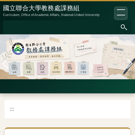
跳
:::
國立聯合大學教務處課務組
到
Curriculum, Office of Academic Affairs, National United University
主
要
內
容
區
:::