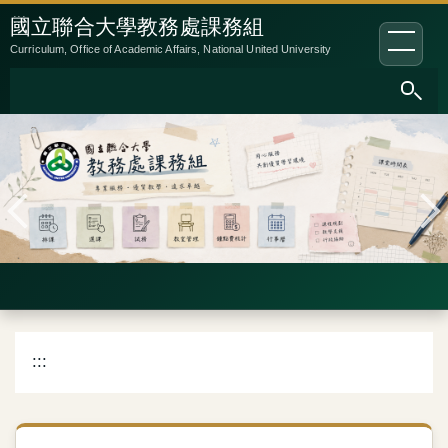
跳
:::
國立聯合大學教務處課務組
到
Curriculum, Office of Academic Affairs, National United University
主
要
內
容
區
:::