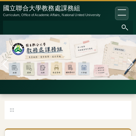
跳
:::
國立聯合大學教務處課務組
到
Curriculum, Office of Academic Affairs, National United University
主
要
內
容
區
:::