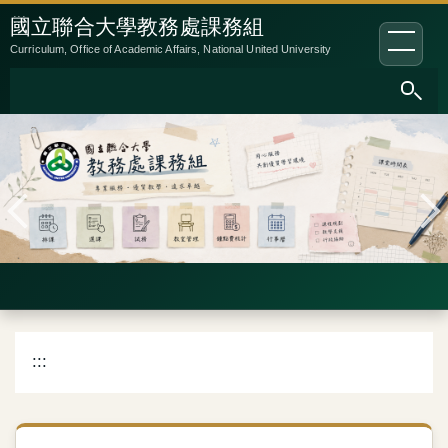
跳
:::
國立聯合大學教務處課務組
到
Curriculum, Office of Academic Affairs, National United University
主
要
內
容
區
:::