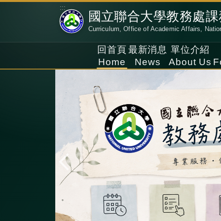
跳
:::
國立聯合大學教務處課
到
Curriculum, Office of Academic Affairs, Natio
主
要
回首頁
最新消息
單位介紹
內
Home
News
About Us
F
容
區