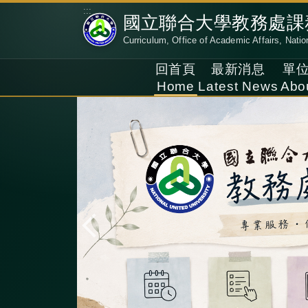
跳
:::
國立聯合大學教務處課
到
Curriculum, Office of Academic Affairs, Natio
主
要
回首頁
最新消息
單
內
Home
Latest News
Abo
容
區