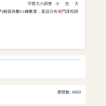
字體大小調整
小
中
大
甲)校區共教G1棟教室
，爰該日有
兩
門課程調
瀏覽數:
6420