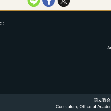
:::
A
國立聯合
Curriculum, Office of Academ