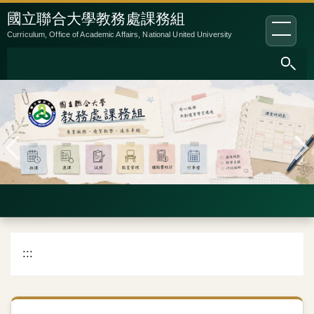
跳
:::
國立聯合大學教務處課務組
到
Curriculum, Office of Academic Affairs, National United University
主
要
內
容
區
:::