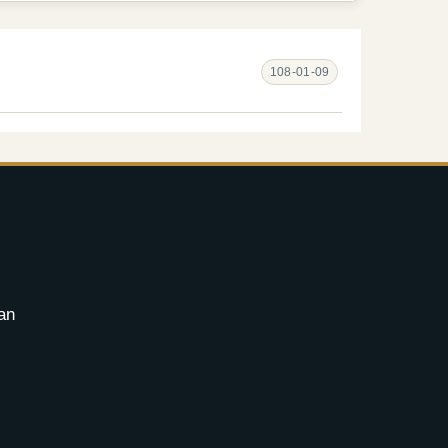
108-01-09
an