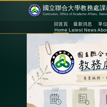
跳
:::
國立聯合大學教務處課
到
Curriculum, Office of Academic Affairs, Natio
主
要
回首頁
最新消息
單
內
Home
Latest News
Abo
容
區