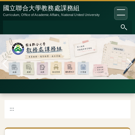
跳
:::
國立聯合大學教務處課務組
到
Curriculum, Office of Academic Affairs, National United University
主
要
內
容
區
:::