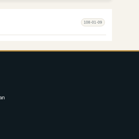
108-01-09
an