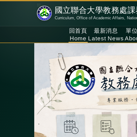
跳
:::
國立聯合大學教務處課
到
Curriculum, Office of Academic Affairs, Natio
主
要
回首頁
最新消息
單
內
Home
Latest News
Abo
容
區