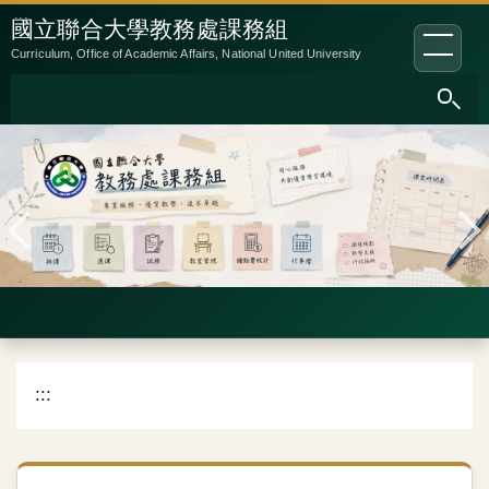
跳
:::
國立聯合大學教務處課務組
到
Curriculum, Office of Academic Affairs, National United University
主
要
內
容
區
:::