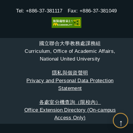
Tel: +886-37-381117 Fax: +886-37-381049
國立聯合大學教務處課務組
Curriculum, Office of Academic Affairs,
National United University
隱私與個資聲明
Privacy and Personal Data Protection
Statement
各處室分機查詢（限校內）
Office Extension Directory (On-campus
Access Only)