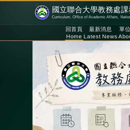
跳
:::
國立聯合大學教務處課
到
Curriculum, Office of Academic Affairs, Natio
主
要
回首頁
最新消息
單
內
Home
Latest News
Abo
容
區