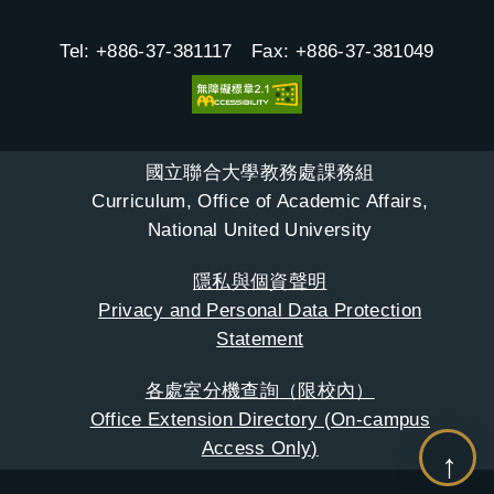
Tel: +886-37-381117 Fax: +886-37-381049
國立聯合大學教務處課務組
Curriculum, Office of Academic Affairs,
National United University
隱私與個資聲明
Privacy and Personal Data Protection
Statement
各處室分機查詢（限校內）
Office Extension Directory (On-campus
Access Only)