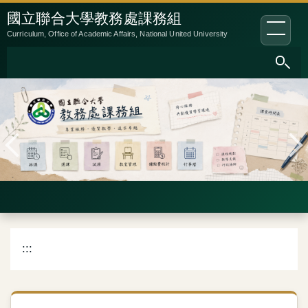
跳
:::
國立聯合大學教務處課務組
到
Curriculum, Office of Academic Affairs, National United University
主
要
內
容
區
:::