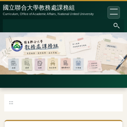
跳
:::
國立聯合大學教務處課務組
到
Curriculum, Office of Academic Affairs, National United University
主
要
內
容
區
:::