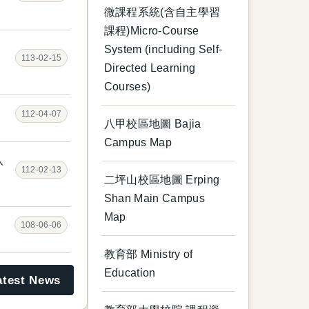
微課程系統(含自主學習
課程)Micro-Course
System (including Self-
113-02-15
Directed Learning
Courses)
112-04-07
八甲校區地圖 Bajia
Campus Map
八
112-02-13
二坪山校區地圖 Erping
Shan Main Campus
Map
108-06-06
教育部 Ministry of
Education
test News