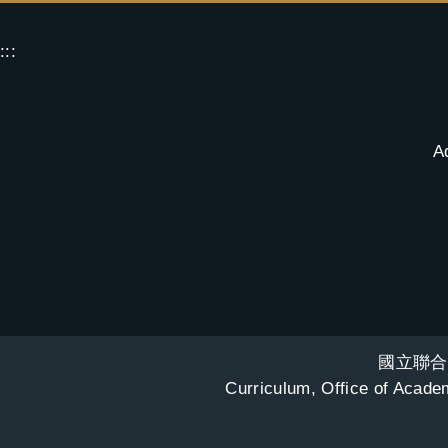
:::
A
國立聯合
Curriculum, Office of Academ