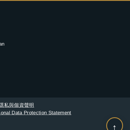
an
隱私與個資聲明
onal Data Protection Statement