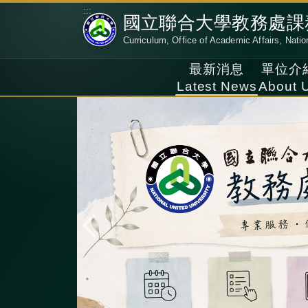
跳
:::
國立聯合大學教務處課
到
Curriculum, Office of Academic Affairs, Natio
主
要
最新消息
單位介
內
Latest News
About 
容
區