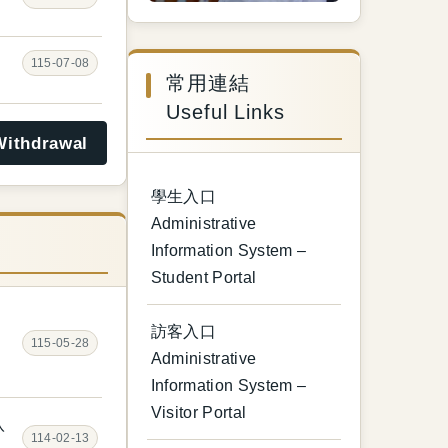
115-07-08
常用連結
Useful Links
ithdrawal
學生入口
Administrative
Information System –
Student Portal
訪客入口
115-05-28
Administrative
Information System –
Visitor Portal
八
114-02-13