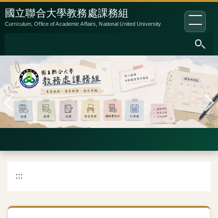
跳
:::
國立聯合大學教務處課務組
到
Curriculum, Office of Academic Affairs, National United University
主
要
內
容
區
:::