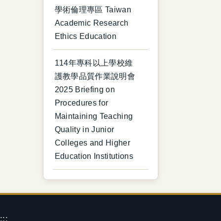
學術倫理專區 Taiwan
Academic Research
Ethics Education
114年專科以上學校維
護教學品質作業說明會
2025 Briefing on
Procedures for
Maintaining Teaching
Quality in Junior
Colleges and Higher
Education Institutions
:::