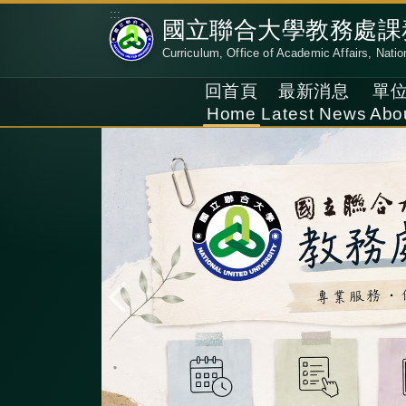
跳
:::
國立聯合大學教務處課
到
Curriculum, Office of Academic Affairs, Natio
主
要
回首頁
最新消息
單
內
Home
Latest News
Abo
容
區